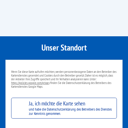
Unser Standort
Wenn Sie diese Karte aufrufen möchten, werden personenbezogene Daten an den Betreiber des
Kartendienstes gesendet und Cookies durch den Betreiber gesetzt. Daher ist es möglich, dass
der Anbieter Ihre Zugriffe speichert und Ihr Verhalten analysieren kann. Unter:
https://policies.google.com/privacy
finden Sie die Datenschutzerklärung des Betreibers des
Kartendienstes Google Maps.
Ja, ich möchte die Karte sehen
und habe die Datenschutzerklärung des Betreibers des Dienstes
zur Kenntnis genommen.