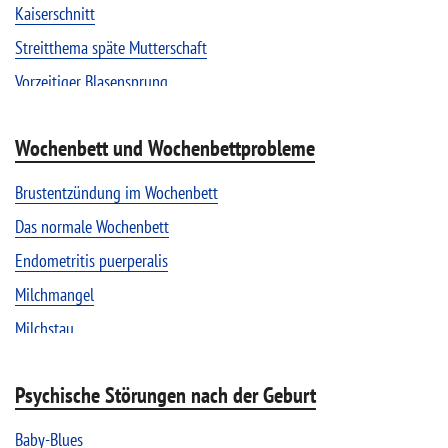
Papa im Kreißsaal – ja oder nein?
Kaiserschnitt
Schmerzbekämpfung während der Geburt
Streitthema späte Mutterschaft
Schräg- und Querlage
Vorzeitiger Blasensprung
Wochenbett und Wochenbettprobleme
Brustentzündung im Wochenbett
Das normale Wochenbett
Endometritis puerperalis
Milchmangel
Milchstau
Milchüberschuss
Psychische Störungen nach der Geburt
Probleme mit der Dammnaht
Probleme nach der Entbindung
Baby-Blues