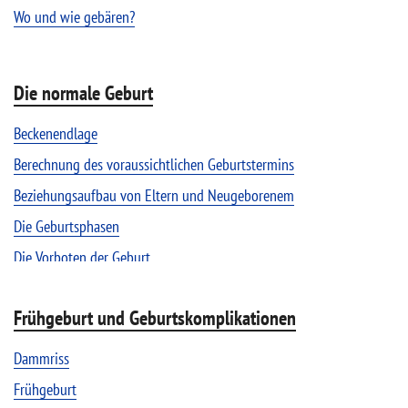
Wo und wie gebären?
Die normale Geburt
Beckenendlage
Berechnung des voraussichtlichen Geburtstermins
Beziehungsaufbau von Eltern und Neugeborenem
Die Geburtsphasen
Die Vorboten der Geburt
Erstversorgung von Neugeborenen
Frühgeburt und Geburtskomplikationen
Hinterhauptslage und Vorderhauptslage
Kaiserschnitt auf Wunsch
Dammriss
Medizinische Überwachung während der Geburt
Frühgeburt